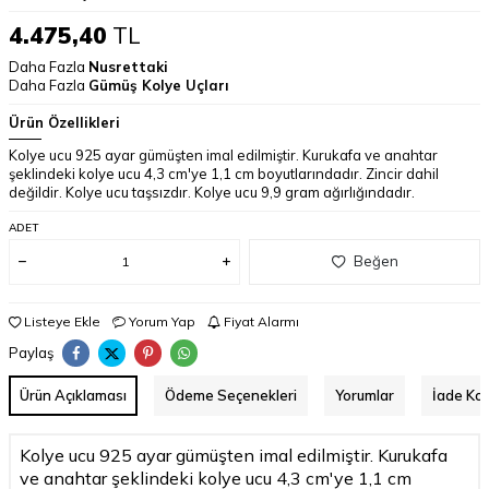
4.475,40
TL
Daha Fazla
Nusrettaki
Daha Fazla
Gümüş Kolye Uçları
Ürün Özellikleri
Kolye ucu 925 ayar gümüşten imal edilmiştir. Kurukafa ve anahtar
şeklindeki kolye ucu 4,3 cm'ye 1,1 cm boyutlarındadır. Zincir dahil
değildir. Kolye ucu taşsızdır. Kolye ucu 9,9 gram ağırlığındadır.
ADET
Beğen
Listeye Ekle
Yorum Yap
Fiyat Alarmı
Paylaş
Ürün Açıklaması
Ödeme Seçenekleri
Yorumlar
İade Koş
Kolye ucu 925 ayar gümüşten imal edilmiştir. Kurukafa
ve anahtar şeklindeki kolye ucu 4,3 cm'ye 1,1 cm