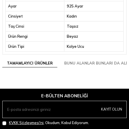
Ayar
925 Ayar
Cinsiyet
Kadın
Taş Cinsi
Taşsız
Ürün Rengi
Beyaz
Ürün Tipi
Kolye Ucu
TAMAMLAYICI ÜRÜNLER
BUNU ALANLAR BUNLARI DA ALD
E-BÜLTEN ABONELIĞI
KAYIT OLUN
KVKK Sözleşmesi'ni
, Okudum, Kabul Ediyorum.