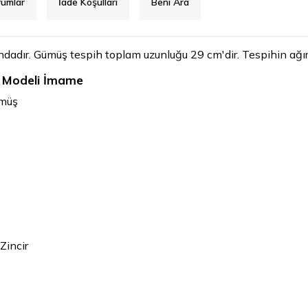
rumlar
İade Koşulları
Beni Ara
dadır. Gümüş tespih toplam uzunluğu 29 cm'dir. Tespihin ağır
i Modeli İmame
ümüş
Zincir