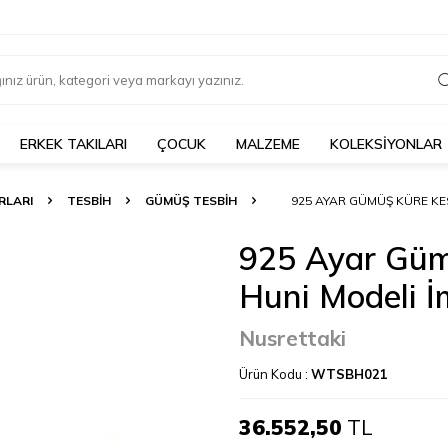
ERKEK TAKILARI
ÇOCUK
MALZEME
KOLEKSİYONLAR
RLARI
TESBİH
GÜMÜŞ TESBIH
925 AYAR GÜMÜŞ KÜRE KES
925 Ayar Güm
Huni Modeli 
Nusrettaki
Ürün Kodu :
WTSBH021
36.552,50
TL