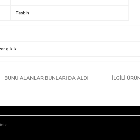
Tesbih
yar g
,
k
,
k
BUNU ALANLAR BUNLARI DA ALDI
İLGILI ÜRÜ