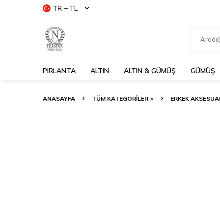
TR − TL
PIRLANTA
ALTIN
ALTIN & GÜMÜŞ
GÜMÜŞ
ANASAYFA
TÜM KATEGORİLER >
ERKEK AKSESUA