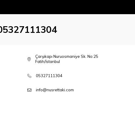
05327111304
Çarşıkapı Nuruosmaniye Sk. No:25
Fatih/İstanbul
05327111304
info@nusrettaki.com