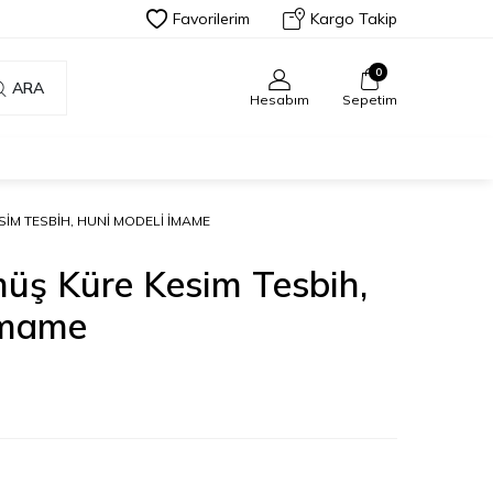
Favorilerim
Kargo Takip
0
ARA
Hesabım
Sepetim
IM TESBIH, HUNI MODELI İMAME
üş Küre Kesim Tesbih,
İmame