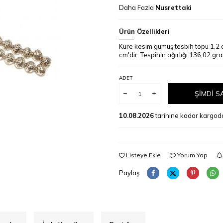
Daha Fazla
Nusrettaki
Ürün Özellikleri
Küre kesim gümüş tesbih topu 1,2 
cm'dir. Tespihin ağırlığı 136,02 gra
ADET
ŞIMDI S
10.08.2026
tarihine kadar kargod
Listeye Ekle
Yorum Yap
Paylaş