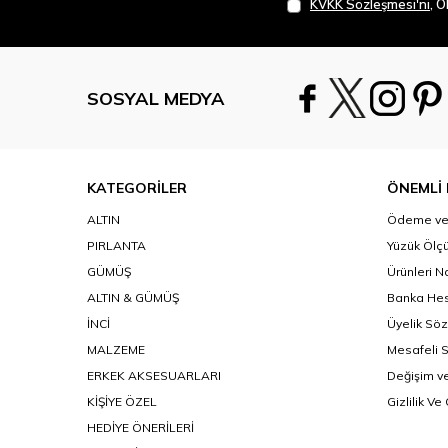
KVKK Sözleşmesi'ni
, 
SOSYAL MEDYA
KATEGORİLER
ÖNEMLİ 
ALTIN
Ödeme ve 
PIRLANTA
Yüzük Ölçü
GÜMÜŞ
Ürünleri N
ALTIN & GÜMÜŞ
Banka Hes
İNCİ
Üyelik Sö
MALZEME
Mesafeli 
ERKEK AKSESUARLARI
Değişim ve
KİŞİYE ÖZEL
Gizlilik Ve
HEDİYE ÖNERİLERİ