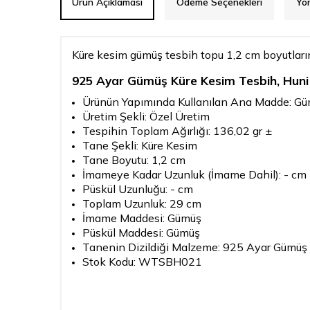
Ürün Açıklaması
Ödeme Seçenekleri
Yo
Küre kesim gümüş tesbih topu 1,2 cm boyutların
925 Ayar Gümüş Küre Kesim Tesbih, Hun
Ürünün Yapımında Kullanılan Ana Madde: G
Üretim Şekli: Özel Üretim
Tespihin Toplam Ağırlığı: 136,02 gr ±
Tane Şekli: Küre Kesim
Tane Boyutu: 1,2 cm
İmameye Kadar Uzunluk (İmame Dahil): - cm
Püskül Uzunluğu: - cm
Toplam Uzunluk: 29 cm
İmame Maddesi: Gümüş
Püskül Maddesi: Gümüş
Tanenin Dizildiği Malzeme: 925 Ayar Gümüş 
Stok Kodu: WTSBH021