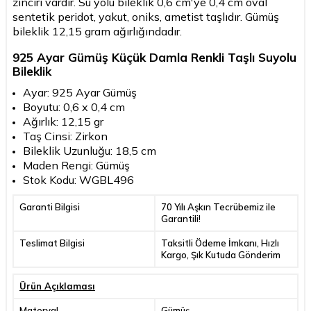
zinciri vardır. Su yolu bileklik 0,6 cm'ye 0,4 cm oval
sentetik peridot, yakut, oniks, ametist taşlıdır. Gümüş
bileklik 12,15 gram ağırlığındadır.
925 Ayar Gümüş Küçük Damla Renkli Taşlı Suyolu
Bileklik
Ayar: 925 Ayar Gümüş
Boyutu: 0,6 x 0,4 cm
Ağırlık: 12,15 gr
Taş Cinsi: Zirkon
Bileklik Uzunluğu: 18,5 cm
Maden Rengi: Gümüş
Stok Kodu: WGBL496
Garanti Bilgisi
70 Yılı Aşkın Tecrübemiz ile
Garantili!
Teslimat Bilgisi
Taksitli Ödeme İmkanı, Hızlı
Kargo, Şık Kutuda Gönderim
Ürün Açıklaması
Materyal
Gümüş