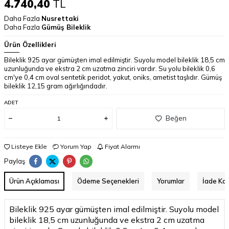
4.740,40
TL
Daha Fazla
Nusrettaki
Daha Fazla
Gümüş Bileklik
Ürün Özellikleri
Bileklik 925 ayar gümüşten imal edilmiştir. Suyolu model bileklik 18,5 cm
uzunluğunda ve ekstra 2 cm uzatma zinciri vardır. Su yolu bileklik 0,6
cm'ye 0,4 cm oval sentetik peridot, yakut, oniks, ametist taşlıdır. Gümüş
bileklik 12,15 gram ağırlığındadır.
ADET
Beğen
Listeye Ekle
Yorum Yap
Fiyat Alarmı
Paylaş
Ürün Açıklaması
Ödeme Seçenekleri
Yorumlar
İade Koş
Bileklik 925 ayar gümüşten imal edilmiştir. Suyolu model
bileklik 18,5 cm uzunluğunda ve ekstra 2 cm uzatma