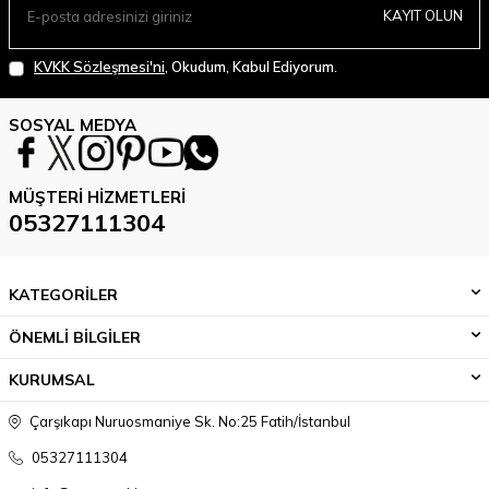
KAYIT OLUN
KVKK Sözleşmesi'ni
, Okudum, Kabul Ediyorum.
SOSYAL MEDYA
MÜŞTERI HIZMETLERI
05327111304
KATEGORİLER
ÖNEMLİ BİLGİLER
KURUMSAL
Çarşıkapı Nuruosmaniye Sk. No:25 Fatih/İstanbul
05327111304