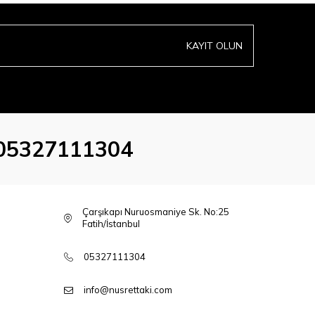
KAYIT OLUN
05327111304
Çarşıkapı Nuruosmaniye Sk. No:25
Fatih/İstanbul
05327111304
info@nusrettaki.com