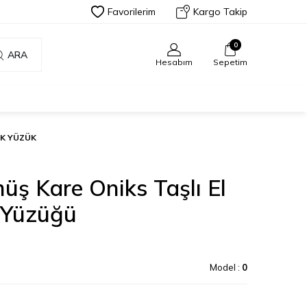
Favorilerim
Kargo Takip
0
ARA
Hesabım
Sepetim
K YÜZÜK
ş Kare Oniks Taşlı El
 Yüzüğü
Model :
0