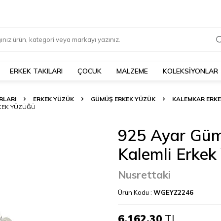
ERKEK TAKILARI
ÇOCUK
MALZEME
KOLEKSİYONLAR
RLARI
ERKEK YÜZÜK
GÜMÜŞ ERKEK YÜZÜK
KALEMKAR ERKE
RKEK YÜZÜĞÜ
925 Ayar Gümü
Kalemli Erkek
Nusrettaki
Ürün Kodu :
WGEYZ2246
6.162,30
TL