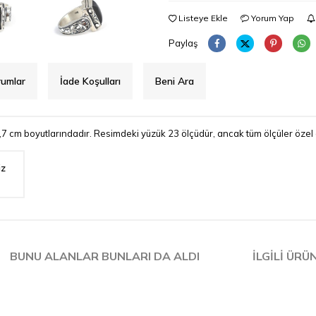
Listeye Ekle
Yorum Yap
Paylaş
rumlar
İade Koşulları
Beni Ara
,7 cm boyutlarındadır. Resimdeki yüzük 23 ölçüdür, ancak tüm ölçüler özel o
iz
BUNU ALANLAR BUNLARI DA ALDI
İLGILI ÜRÜ