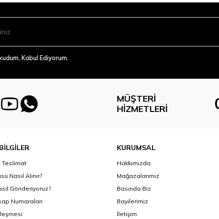
Okudum, Kabul Ediyorum.
MÜŞTERI
HIZMETLERI
BİLGİLER
KURUMSAL
Teslimat
Hakkımızda
sü Nasıl Alınır?
Mağazalarımız
asıl Gönderiyoruz?
Basında Biz
ap Numaraları
Bayilerimiz
zleşmesi
İletişim