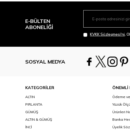
E-BÜLTEN
ABONELIĞI
KVKK Sözleşmesi'ni
, 
SOSYAL MEDYA
KATEGORİLER
ÖNEMLİ 
ALTIN
Ödeme ve 
PIRLANTA
Yüzük Ölçü
GÜMÜŞ
Ürünleri N
ALTIN & GÜMÜŞ
Banka Hes
İNCİ
Üyelik Sö