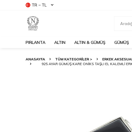
TR − TL
PIRLANTA
ALTIN
ALTIN & GÜMÜŞ
GÜMÜŞ
ANASAYFA
TÜM KATEGORİLER >
ERKEK AKSESUA
925 AYAR GÜMÜŞ KARE ONIKS TAŞLI EL KALEMLI E