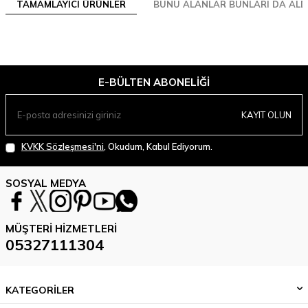
TAMAMLAYICI ÜRÜNLER
BUNU ALANLAR BUNLARI DA ALD
E-BÜLTEN ABONELIĞI
KAYIT OLUN
KVKK Sözleşmesi'ni
, Okudum, Kabul Ediyorum.
SOSYAL MEDYA
MÜŞTERI HIZMETLERI
05327111304
KATEGORİLER