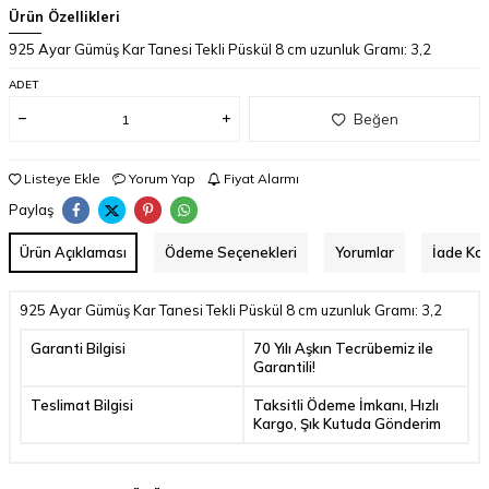
Ürün Özellikleri
925 Ayar Gümüş Kar Tanesi Tekli Püskül 8 cm uzunluk Gramı: 3,2
ADET
Beğen
Listeye Ekle
Yorum Yap
Fiyat Alarmı
Paylaş
Ürün Açıklaması
Ödeme Seçenekleri
Yorumlar
İade Koş
925 Ayar Gümüş Kar Tanesi Tekli Püskül 8 cm uzunluk Gramı: 3,2
Garanti Bilgisi
70 Yılı Aşkın Tecrübemiz ile
Garantili!
Teslimat Bilgisi
Taksitli Ödeme İmkanı, Hızlı
Kargo, Şık Kutuda Gönderim