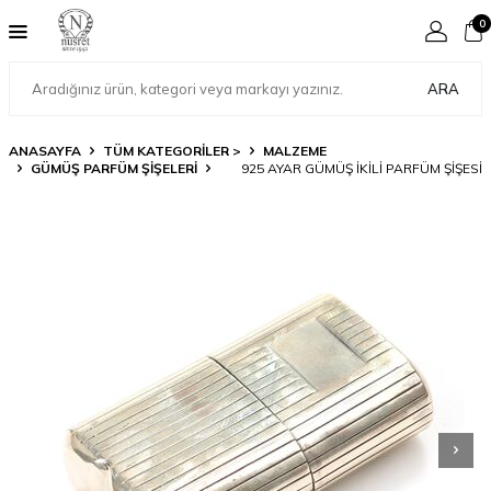
0
ARA
ANASAYFA
TÜM KATEGORİLER >
MALZEME
GÜMÜŞ PARFÜM ŞIŞELERI
925 AYAR GÜMÜŞ İKILI PARFÜM ŞIŞESI