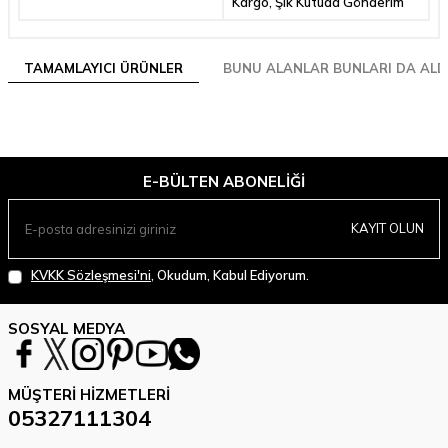
Kargo, Şık Kutuda Gönderim
TAMAMLAYICI ÜRÜNLER
BUNU ALANLAR BUNLARI DA ALD
E-BÜLTEN ABONELIĞI
KAYIT OLUN
KVKK Sözleşmesi'ni
, Okudum, Kabul Ediyorum.
SOSYAL MEDYA
MÜŞTERI HIZMETLERI
05327111304