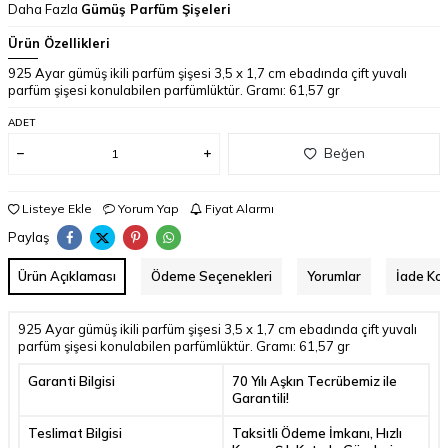
Daha Fazla
Gümüş Parfüm Şişeleri
Ürün Özellikleri
925 Ayar gümüş ikili parfüm şişesi 3,5 x 1,7 cm ebadında çift yuvalı
parfüm şişesi konulabilen parfümlüktür. Gramı: 61,57 gr
ADET
Beğen
Listeye Ekle
Yorum Yap
Fiyat Alarmı
Paylaş
Ürün Açıklaması
Ödeme Seçenekleri
Yorumlar
İade Koş
925 Ayar gümüş ikili parfüm şişesi 3,5 x 1,7 cm ebadında çift yuvalı
parfüm şişesi konulabilen parfümlüktür. Gramı: 61,57 gr
Garanti Bilgisi
70 Yılı Aşkın Tecrübemiz ile
Garantili!
Teslimat Bilgisi
Taksitli Ödeme İmkanı, Hızlı