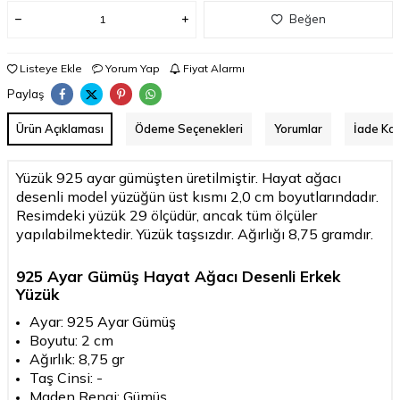
Beğen
Listeye Ekle
Yorum Yap
Fiyat Alarmı
Paylaş
Ürün Açıklaması
Ödeme Seçenekleri
Yorumlar
İade Koş
Yüzük 925 ayar gümüşten üretilmiştir. Hayat ağacı
desenli model yüzüğün üst kısmı 2,0 cm boyutlarındadır.
Resimdeki yüzük 29 ölçüdür, ancak tüm ölçüler
yapılabilmektedir. Yüzük taşsızdır. Ağırlığı 8,75 gramdır.
925 Ayar Gümüş Hayat Ağacı Desenli Erkek
Yüzük
Ayar: 925 Ayar Gümüş
Boyutu: 2 cm
Ağırlık: 8,75 gr
Taş Cinsi: -
Maden Rengi: Gümüş