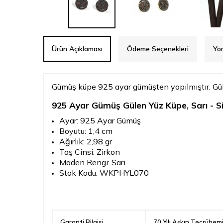
Ürün Açıklaması
Ödeme Seçenekleri
Yo
Gümüş küpe 925 ayar gümüşten yapılmıştır. Gülen
925 Ayar Gümüş Gülen Yüz Küpe, Sarı - S
Ayar: 925 Ayar Gümüş
Boyutu: 1,4 cm
Ağırlık: 2,98 gr
Taş Cinsi: Zirkon
Maden Rengi: Sarı.
Stok Kodu: WKPHYL070
Garanti Bilgisi
70 Yılı Aşkın Tecrübem