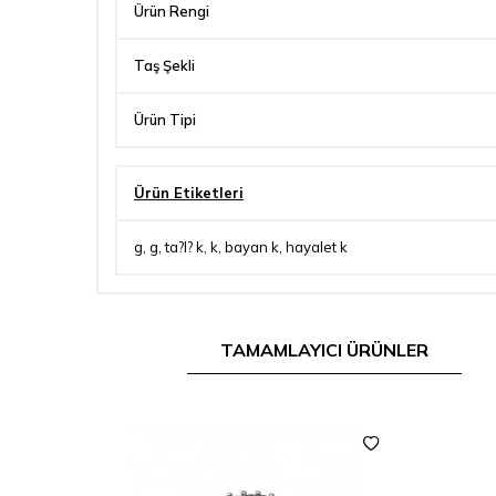
Ürün Rengi
Taş Şekli
Ürün Tipi
Ürün Etiketleri
g
,
g
,
ta?l? k
,
k
,
bayan k
,
hayalet k
TAMAMLAYICI ÜRÜNLER