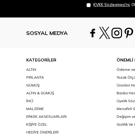
KVKK Sözleşmesi'ni
, 
SOSYAL MEDYA
KATEGORİLER
ÖNEMLİ 
ALTIN
Ödeme ve 
PIRLANTA
Yüzük Ölçü
GÜMÜŞ
Ürünleri N
ALTIN & GÜMÜŞ
Banka Hes
İNCİ
Üyelik Sö
MALZEME
Mesafeli 
ERKEK AKSESUARLARI
Değişim ve
KİŞİYE ÖZEL
Gizlilik Ve
HEDİYE ÖNERİLERİ