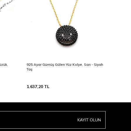
üzük,
925 Ayar Gümüş Gülen Yüz Kolye, Sarı - Siyah
925 Ayar 
Taş
Beyaz Ta
1.637,20
TL
2.231,90
KAYIT OLUN