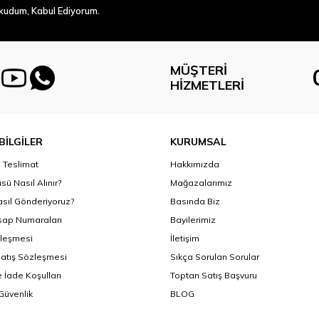
Okudum, Kabul Ediyorum.
MÜŞTERI
HIZMETLERI
BİLGİLER
KURUMSAL
Teslimat
Hakkımızda
sü Nasıl Alınır?
Mağazalarımız
asıl Gönderiyoruz?
Basında Biz
ap Numaraları
Bayilerimiz
zleşmesi
İletişim
Satış Sözleşmesi
Sıkça Sorulan Sorular
 İade Koşulları
Toptan Satış Başvuru
 Güvenlik
BLOG