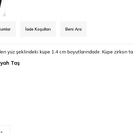
rumlar
İade Koşulları
Beni Ara
 yüz şeklindeki küpe 1,4 cm boyutlarındadır. Küpe zirkon taşlı
iyah Taş
iz