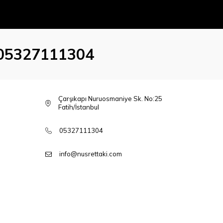
05327111304
Çarşıkapı Nuruosmaniye Sk. No:25
Fatih/İstanbul
05327111304
info@nusrettaki.com