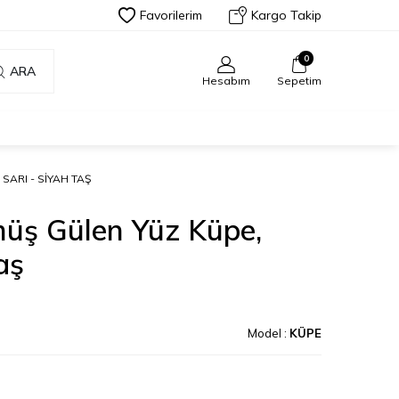
Favorilerim
Kargo Takip
0
ARA
Hesabım
Sepetim
SARI - SIYAH TAŞ
üş Gülen Yüz Küpe,
aş
Model :
KÜPE