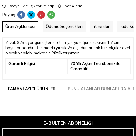
Listeye Ekle
Yorum Yap
Fiyat Alarmı
Paylaş
Ürün Açıklaması
Ödeme Seçenekleri
Yorumlar
İade Koş
Yüzük 925 ayar gümüşten üretilmiştir. yüzüğün üst kısmı 1,7 cm
boyutlarındadır. Resimdeki yüzük 25 ölçüdür, ancak tüm ölçüler özel
olarak yapılabilmektedir. Yüzük taşsızdır.
Garanti Bilgisi
70 Yılı Aşkın Tecrübemiz ile
Garantili!
TAMAMLAYICI ÜRÜNLER
BUNU ALANLAR BUNLARI DA ALD
E-BÜLTEN ABONELIĞI