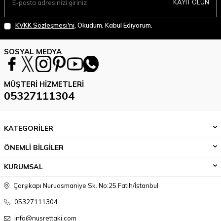
KAYIT OLUN
KVKK Sözleşmesi'ni
, Okudum, Kabul Ediyorum.
SOSYAL MEDYA
MÜŞTERI HIZMETLERI
05327111304
KATEGORİLER
ÖNEMLİ BİLGİLER
KURUMSAL
Çarşıkapı Nuruosmaniye Sk. No:25 Fatih/İstanbul
05327111304
info@nusrettaki.com