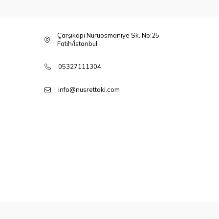
Çarşıkapı Nuruosmaniye Sk. No:25
Fatih/İstanbul
05327111304
info@nusrettaki.com