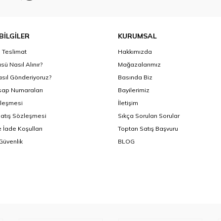
BİLGİLER
KURUMSAL
Teslimat
Hakkımızda
sü Nasıl Alınır?
Mağazalarımız
asıl Gönderiyoruz?
Basında Biz
ap Numaraları
Bayilerimiz
zleşmesi
İletişim
Satış Sözleşmesi
Sıkça Sorulan Sorular
 İade Koşulları
Toptan Satış Başvuru
 Güvenlik
BLOG