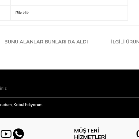
Bileklik
BUNU ALANLAR BUNLARI DA ALDI
İLGILI ÜRÜ
Okudum, Kabul Ediyorum.
MÜŞTERI
HIZMETLERI