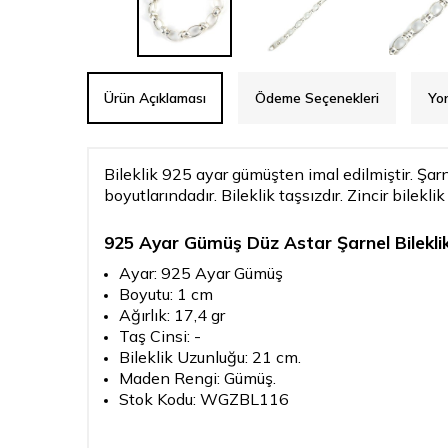
Ürün Açıklaması
Ödeme Seçenekleri
Yo
Bileklik 925 ayar gümüşten imal edilmiştir. Şar
boyutlarındadır. Bileklik taşsızdır. Zincir bilekli
925 Ayar Gümüş Düz Astar Şarnel Bilekli
Ayar: 925 Ayar Gümüş
Boyutu: 1 cm
Ağırlık: 17,4 gr
Taş Cinsi: -
Bileklik Uzunluğu: 21 cm.
Maden Rengi: Gümüş.
Stok Kodu: WGZBL116