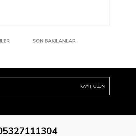
NLER
SON BAKILANLAR
KAYIT OLUN
05327111304