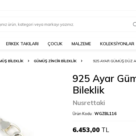
ERKEK TAKILARI
ÇOCUK
MALZEME
KOLEKSİYONLAR
ÜŞ BILEKLIK
GÜMÜŞ ZINCIR BILEKLIK
925 AYAR GÜMÜŞ DÜZ A
925 Ayar Güm
Bileklik
Nusrettaki
Ürün Kodu :
WGZBL116
6.453,00
TL