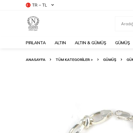
TR − TL
PIRLANTA
ALTIN
ALTIN & GÜMÜŞ
GÜMÜŞ
ANASAYFA
TÜM KATEGORİLER >
GÜMÜŞ
GÜM