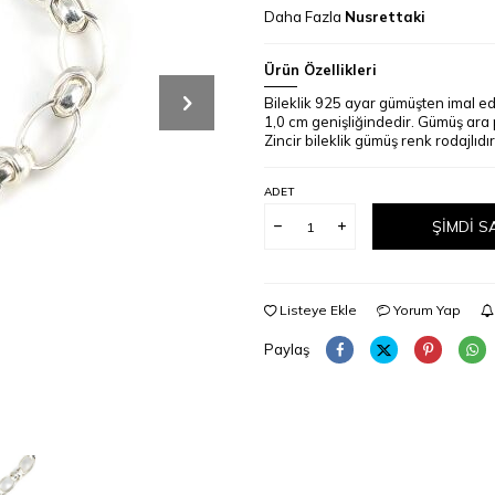
Daha Fazla
Nusrettaki
Ürün Özellikleri
Bileklik 925 ayar gümüşten imal edi
1,0 cm genişliğindedir. Gümüş ara p
Zincir bileklik gümüş renk rodajlıdır
ADET
ŞIMDI S
Listeye Ekle
Yorum Yap
Paylaş