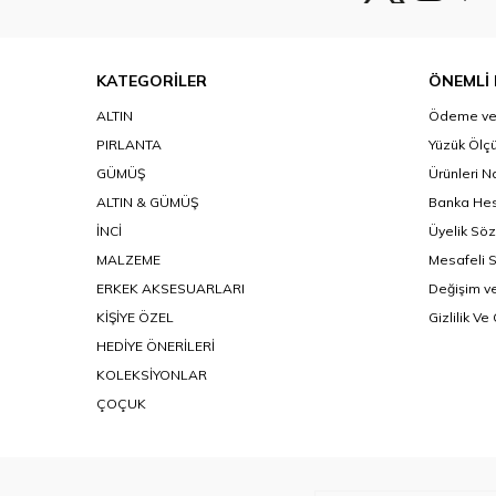
KATEGORİLER
ÖNEMLİ 
ALTIN
Ödeme ve 
PIRLANTA
Yüzük Ölçü
GÜMÜŞ
Ürünleri N
ALTIN & GÜMÜŞ
Banka Hes
İNCİ
Üyelik Sö
MALZEME
Mesafeli 
ERKEK AKSESUARLARI
Değişim ve
KİŞİYE ÖZEL
Gizlilik Ve
HEDİYE ÖNERİLERİ
KOLEKSİYONLAR
ÇOÇUK