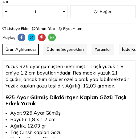
ADET
Beğen
Listeye Ekle
Yorum Yap
Fiyat Alarmı
Paylaş
Ürün Açıklaması
Ödeme Seçenekleri
Yorumlar
İade Koş
Yüzük 925 ayar gümüşten üretilmiştir. Taşlı yüzük 1,8
cm'ye 1,2 cm boyutlarındadır. Resimdeki yüzük 21
ölçüdür, ancak tüm ölçüler özel olarak yapılabilmektedir.
Yüzük kaplan gözü taşlıdır. Ağırlığı 12,03 gramdır.
925 Ayar Gümüş Dikdörtgen Kaplan Gözü Taşlı
Erkek Yüzük
Ayar: 925 Ayar Gümüş
Boyutu: 1,8 x 1,2 cm
Ağırlık: 12,03 gr
Taş Cinsi: Kaplan Gözü