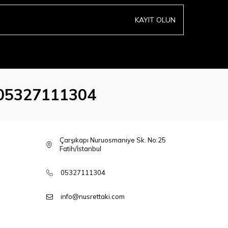
KAYIT OLUN
05327111304
Çarşıkapı Nuruosmaniye Sk. No:25
Fatih/İstanbul
05327111304
info@nusrettaki.com