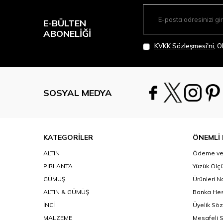
E-BÜLTEN
ABONELIĞI
KVKK Sözleşmesi'ni
, 
SOSYAL MEDYA
KATEGORİLER
ÖNEMLİ 
ALTIN
Ödeme ve 
PIRLANTA
Yüzük Ölçü
GÜMÜŞ
Ürünleri N
ALTIN & GÜMÜŞ
Banka Hes
İNCİ
Üyelik Sö
MALZEME
Mesafeli 