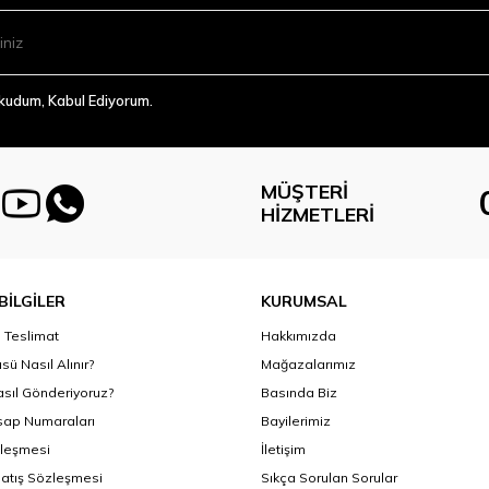
Okudum, Kabul Ediyorum.
MÜŞTERI
HIZMETLERI
BİLGİLER
KURUMSAL
Teslimat
Hakkımızda
sü Nasıl Alınır?
Mağazalarımız
asıl Gönderiyoruz?
Basında Biz
ap Numaraları
Bayilerimiz
zleşmesi
İletişim
Satış Sözleşmesi
Sıkça Sorulan Sorular