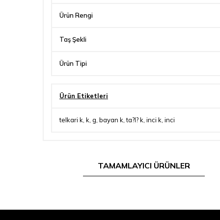
Ürün Rengi
Taş Şekli
Ürün Tipi
Ürün Etiketleri
telkari k
,
k
,
g
,
bayan k
,
ta?l? k
,
inci k
,
inci
TAMAMLAYICI ÜRÜNLER