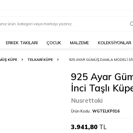
ERKEK TAKILARI
ÇOCUK
MALZEME
KOLEKSİYONLAR
MÜŞ KÜPE
TELKARI KÜPE
925 AYAR GÜMÜŞ DAMLA MODELI SIY
925 Ayar Güm
İnci Taşlı Küp
Nusrettaki
Ürün Kodu :
WGTELKP016
3.941,80
TL