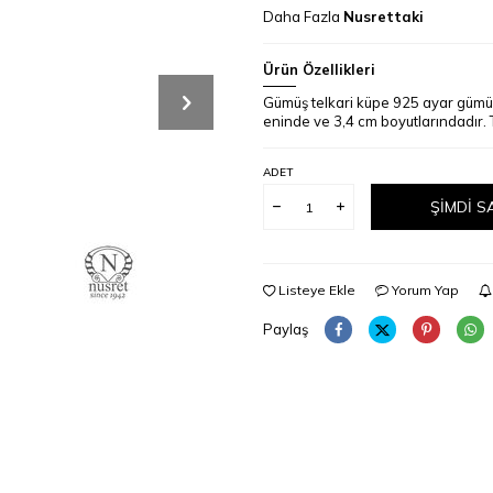
Daha Fazla
Nusrettaki
Ürün Özellikleri
Gümüş telkari küpe 925 ayar gümüşt
eninde ve 3,4 cm boyutlarındadır. Te
ADET
ŞIMDI S
Listeye Ekle
Yorum Yap
Paylaş