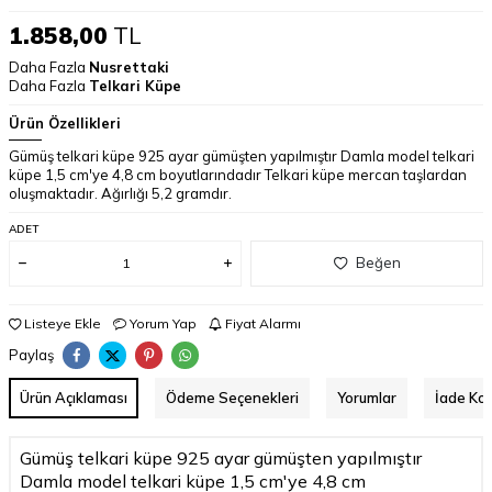
1.858,00
TL
Daha Fazla
Nusrettaki
Daha Fazla
Telkari Küpe
Ürün Özellikleri
Gümüş telkari küpe 925 ayar gümüşten yapılmıştır Damla model telkari
küpe 1,5 cm'ye 4,8 cm boyutlarındadır Telkari küpe mercan taşlardan
oluşmaktadır. Ağırlığı 5,2 gramdır.
ADET
Beğen
Listeye Ekle
Yorum Yap
Fiyat Alarmı
Paylaş
Ürün Açıklaması
Ödeme Seçenekleri
Yorumlar
İade Koş
Gümüş telkari küpe 925 ayar gümüşten yapılmıştır
Damla model telkari küpe 1,5 cm'ye 4,8 cm