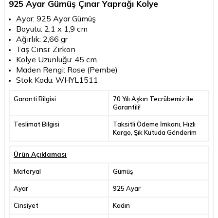
925 Ayar Gümüş Çınar Yaprağı Kolye
Ayar: 925 Ayar Gümüş
Boyutu: 2,1 x 1,9 cm
Ağırlık: 2,66 gr
Taş Cinsi: Zirkon
Kolye Uzunluğu: 45 cm.
Maden Rengi: Rose (Pembe)
Stok Kodu: WHYL1511
Garanti Bilgisi
70 Yılı Aşkın Tecrübemiz ile
Garantili!
Teslimat Bilgisi
Taksitli Ödeme İmkanı, Hızlı
Kargo, Şık Kutuda Gönderim
Ürün Açıklaması
Materyal
Gümüş
Ayar
925 Ayar
Cinsiyet
Kadın