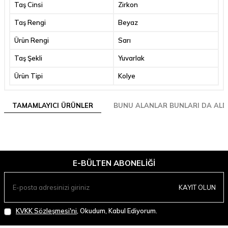
Taş Cinsi
Zirkon
Taş Rengi
Beyaz
Ürün Rengi
Sarı
Taş Şekli
Yuvarlak
Ürün Tipi
Kolye
TAMAMLAYICI ÜRÜNLER
BUNU ALANLAR BUNLARI DA ALD
E-BÜLTEN ABONELIĞI
KAYIT OLUN
KVKK Sözleşmesi'ni
, Okudum, Kabul Ediyorum.