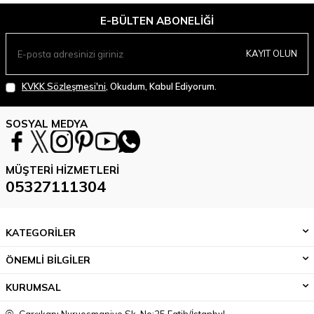
E-BÜLTEN ABONELIĞI
KAYIT OLUN
KVKK Sözleşmesi'ni
, Okudum, Kabul Ediyorum.
SOSYAL MEDYA
MÜŞTERI HIZMETLERI
05327111304
KATEGORİLER
ÖNEMLİ BİLGİLER
KURUMSAL
Çarşıkapı Nuruosmaniye Sk. No:25 Fatih/İstanbul