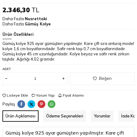
2.346,30
TL
Daha Fazla
Nusrettaki
Daha Fazla
Gümüş Kolye
Ürün Özellikleri
Gümüş kolye 925 ayar gümüşten yapılmıştır. Kare çift sıra anturaj model
kolye 1,6 cm boyutlarındadır. Safir renk taşı 0,7 cm boyutlarındadır.
Gümüş kolye 45 cm uzunluğundadır. Kolye beyaz ve safir renk zirkon
taşlıdır. Ağırlığı 4,02 gramdır.
ADET
Beğen
Listeye Ekle
Yorum Yap
Fiyat Alarmı
Paylaş
Ürün Açıklaması
Ödeme Seçenekleri
Yorumlar
İade Koş
Gümüş kolye 925 ayar gümüşten yapılmıştır. Kare çift