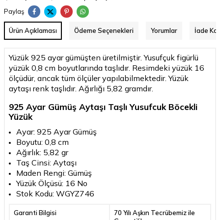
Paylaş
Ürün Açıklaması
Ödeme Seçenekleri
Yorumlar
İade Koş
Yüzük 925 ayar gümüşten üretilmiştir. Yusufçuk figürlü
yüzük 0,8 cm boyutlarında taşlıdır. Resimdeki yüzük 16
ölçüdür, ancak tüm ölçüler yapılabilmektedir. Yüzük
aytaşı renk taşlıdır. Ağırlığı 5,82 gramdır.
925 Ayar Gümüş Aytaşı Taşlı Yusufcuk Böcekli
Yüzük
Ayar: 925 Ayar Gümüş
Boyutu: 0,8 cm
Ağırlık: 5,82 gr
Taş Cinsi: Aytaşı
Maden Rengi: Gümüş
Yüzük Ölçüsü: 16 No
Stok Kodu: WGYZ746
Garanti Bilgisi
70 Yılı Aşkın Tecrübemiz ile