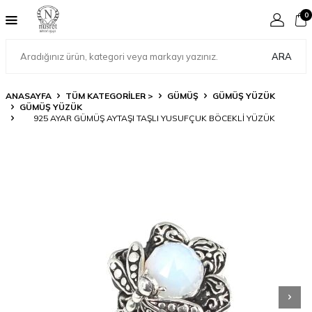
0
ARA
ANASAYFA
TÜM KATEGORİLER >
GÜMÜŞ
GÜMÜŞ YÜZÜK
GÜMÜŞ YÜZÜK
925 AYAR GÜMÜŞ AYTAŞI TAŞLI YUSUFÇUK BÖCEKLI YÜZÜK