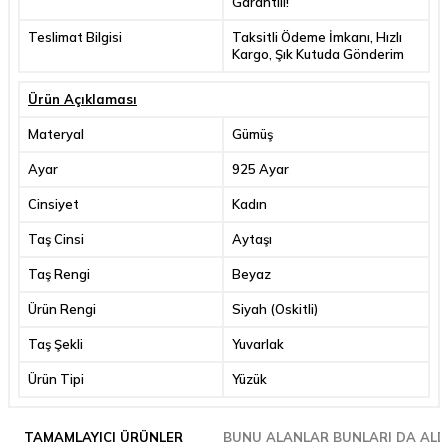
Garantili!
Teslimat Bilgisi
Taksitli Ödeme İmkanı, Hızlı
Kargo, Şık Kutuda Gönderim
Ürün Açıklaması
Materyal
Gümüş
Ayar
925 Ayar
Cinsiyet
Kadın
Taş Cinsi
Aytaşı
Taş Rengi
Beyaz
Ürün Rengi
Siyah (Oskitli)
Taş Şekli
Yuvarlak
Ürün Tipi
Yüzük
TAMAMLAYICI ÜRÜNLER
BUNU ALANLAR BUNLARI DA ALD