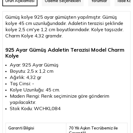
Ürün Açıklaması
Ödeme Seçenekleri
Yorumlar
İade Koş
Gümüş kolye 925 ayar gümüşten yapılmıştır. Gümüş
kolye 45 cm uzunluğundadır. Adaletin terazisi şeklinde
kolye 2,5 cm'ye 1,2 cm boyutlarındadır. Kolye taşsızdır.
Charm Kolye 4,32 gramdır.
925 Ayar Gümüş Adaletin Terazisi Model Charm
Kolye
Ayar: 925 Ayar Gümüş
Boyutu: 2,5 x 1,2 cm
Ağırlık: 4,32 gr
Taş Cinsi: -
Kolye Uzunluğu: 45 cm.
Maden Rengi: Renk seçiminize göre gönderim
yapılacaktır.
Stok Kodu: WCHKL084
Garanti Bilgisi
70 Yılı Aşkın Tecrübemiz ile
Garantili!