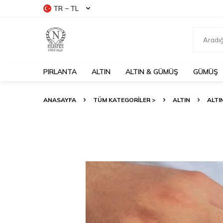
TR − TL
PIRLANTA
ALTIN
ALTIN & GÜMÜŞ
GÜMÜŞ
ANASAYFA
TÜM KATEGORİLER >
ALTIN
ALTI