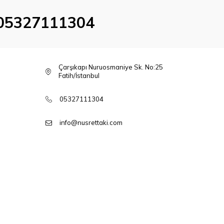
05327111304
Çarşıkapı Nuruosmaniye Sk. No:25
Fatih/İstanbul
05327111304
info@nusrettaki.com