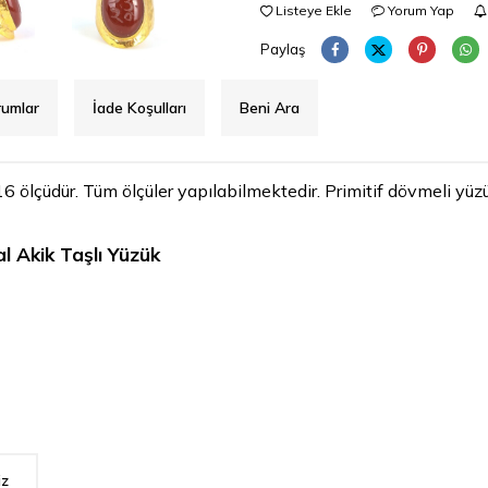
Listeye Ekle
Yorum Yap
Paylaş
rumlar
İade Koşulları
Beni Ara
 16 ölçüdür. Tüm ölçüler yapılabilmektedir. Primitif dövmeli yüzü
al Akik Taşlı Yüzük
iz