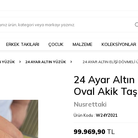
ERKEK TAKILARI
ÇOCUK
MALZEME
KOLEKSİYONLAR
N YÜZÜK
24 AYAR ALTIN YÜZÜK
24 AYAR ALTIN ELIŞI DÖVMELI 
24 Ayar Altın 
Oval Akik Taş
Nusrettaki
Ürün Kodu :
W24YZ021
99.969,90
TL