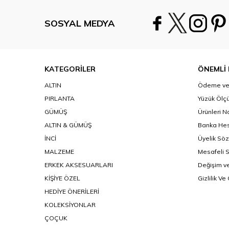
SOSYAL MEDYA
KATEGORİLER
ÖNEMLİ 
ALTIN
Ödeme ve 
PIRLANTA
Yüzük Ölçü
GÜMÜŞ
Ürünleri N
ALTIN & GÜMÜŞ
Banka Hes
İNCİ
Üyelik Sö
MALZEME
Mesafeli 
ERKEK AKSESUARLARI
Değişim ve
KİŞİYE ÖZEL
Gizlilik Ve
HEDİYE ÖNERİLERİ
KOLEKSİYONLAR
ÇOÇUK