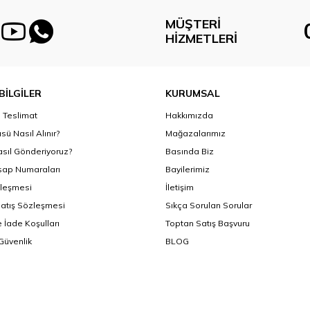
MÜŞTERI
HIZMETLERI
BİLGİLER
KURUMSAL
Teslimat
Hakkımızda
sü Nasıl Alınır?
Mağazalarımız
asıl Gönderiyoruz?
Basında Biz
ap Numaraları
Bayilerimiz
zleşmesi
İletişim
Satış Sözleşmesi
Sıkça Sorulan Sorular
 İade Koşulları
Toptan Satış Başvuru
 Güvenlik
BLOG