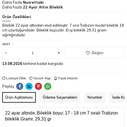
Daha Fazla
Nusrettaki
Daha Fazla
22 Ayar Altın Bileklik
Ürün Özellikleri
Bileklik 22 ayar altından imal edilmiştir. 7 sıra Trabzon model bileklik 18
cm uzunluğundadır. Bileklik taşsızdır. El işi bileklik 29,31 gram
ağırlığındadır.
ADET
Beğen
13.08.2026
tarihine kadar kargoda
Listeye Ekle
Yorum Yap
Fiyat Alarmı
Paylaş
Ürün Açıklaması
Ödeme Seçenekleri
Yorumlar
İade Koş
22 ayar altındır. Bileklik boyu: 17 - 18 cm 7 sıralı Trabzon
bileklik Gramı: 29,31 gr