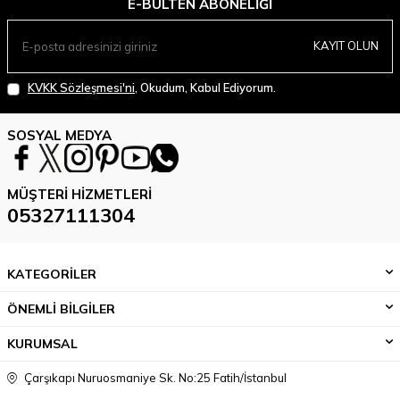
E-BÜLTEN ABONELIĞI
KAYIT OLUN
KVKK Sözleşmesi'ni
, Okudum, Kabul Ediyorum.
SOSYAL MEDYA
MÜŞTERI HIZMETLERI
05327111304
KATEGORİLER
ÖNEMLİ BİLGİLER
KURUMSAL
Çarşıkapı Nuruosmaniye Sk. No:25 Fatih/İstanbul