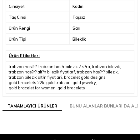
Cinsiyet
Kadın
Taş Cinsi
Taşsız
Ürün Rengi
Sarı
Ürün Tipi
Bileklik
Ürün Etiketleri
trabzon has?r?
,
trabzon has?r bilezik 7 s?ra
,
trabzon bilezik
,
trabzon has?r? alt?n bilezik fiyatlar?
,
trabzon has?r? bilezik
,
trabzon bilezik alt?n fiyatlar?
,
bracelet gold designs
,
gold bracelets 22k
,
gold trabzon
,
gold jewelry
,
gold bracelet for women
,
gold bracelets
TAMAMLAYICI ÜRÜNLER
BUNU ALANLAR BUNLARI DA ALD