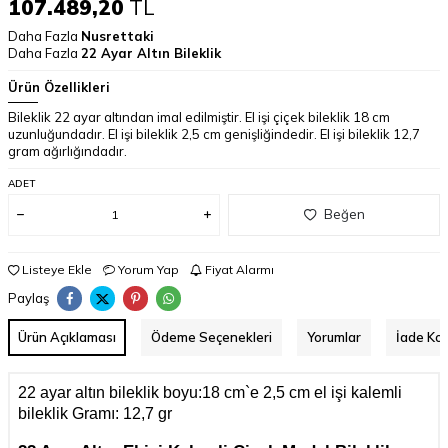
107.489,20
TL
Daha Fazla
Nusrettaki
Daha Fazla
22 Ayar Altın Bileklik
Ürün Özellikleri
Bileklik 22 ayar altından imal edilmiştir. El işi çiçek bileklik 18 cm
uzunluğundadır. El işi bileklik 2,5 cm genişliğindedir. El işi bileklik 12,7
gram ağırlığındadır.
ADET
Beğen
Listeye Ekle
Yorum Yap
Fiyat Alarmı
Paylaş
Ürün Açıklaması
Ödeme Seçenekleri
Yorumlar
İade Koş
22 ayar altın bileklik boyu:18 cm`e 2,5 cm el işi kalemli
bileklik Gramı: 12,7 gr