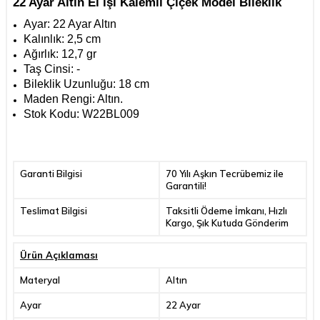
22 Ayar Altın El işi Kalemli Çiçek Model Bileklik
Ayar: 22 Ayar Altın
Kalınlık: 2,5 cm
Ağırlık: 12,7 gr
Taş Cinsi: -
Bileklik Uzunluğu: 18 cm
Maden Rengi:
Altın.
Stok Kodu:
W22BL009
Garanti Bilgisi
70 Yılı Aşkın Tecrübemiz ile
Garantili!
Teslimat Bilgisi
Taksitli Ödeme İmkanı, Hızlı
Kargo, Şık Kutuda Gönderim
Ürün Açıklaması
Materyal
Altın
Ayar
22 Ayar