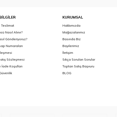
BİLGİLER
KURUMSAL
Teslimat
Hakkımızda
sü Nasıl Alınır?
Mağazalarımız
asıl Gönderiyoruz?
Basında Biz
ap Numaraları
Bayilerimiz
zleşmesi
İletişim
Satış Sözleşmesi
Sıkça Sorulan Sorular
 İade Koşulları
Toptan Satış Başvuru
 Güvenlik
BLOG