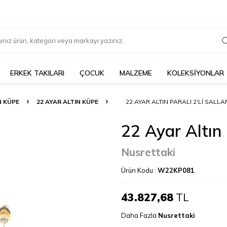
ERKEK TAKILARI
ÇOCUK
MALZEME
KOLEKSİYONLAR
N KÜPE
22 AYAR ALTIN KÜPE
22 AYAR ALTIN PARALI 2'LI SALLA
22 Ayar Altın P
Nusrettaki
Ürün Kodu :
W22KP081
43.827,68
TL
Daha Fazla
Nusrettaki