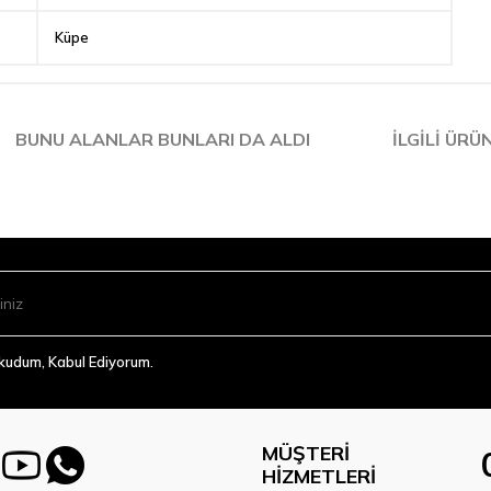
Küpe
BUNU ALANLAR BUNLARI DA ALDI
İLGILI ÜRÜ
Okudum, Kabul Ediyorum.
MÜŞTERI
HIZMETLERI