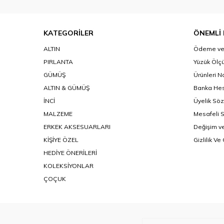
KATEGORİLER
ÖNEMLİ 
ALTIN
Ödeme ve 
PIRLANTA
Yüzük Ölçü
GÜMÜŞ
Ürünleri N
ALTIN & GÜMÜŞ
Banka Hes
İNCİ
Üyelik Sö
MALZEME
Mesafeli 
ERKEK AKSESUARLARI
Değişim ve
KİŞİYE ÖZEL
Gizlilik Ve
HEDİYE ÖNERİLERİ
KOLEKSİYONLAR
ÇOÇUK