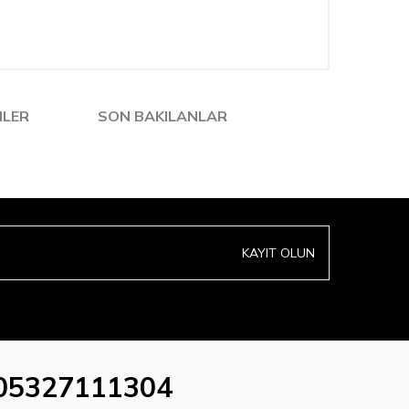
NLER
SON BAKILANLAR
KAYIT OLUN
05327111304