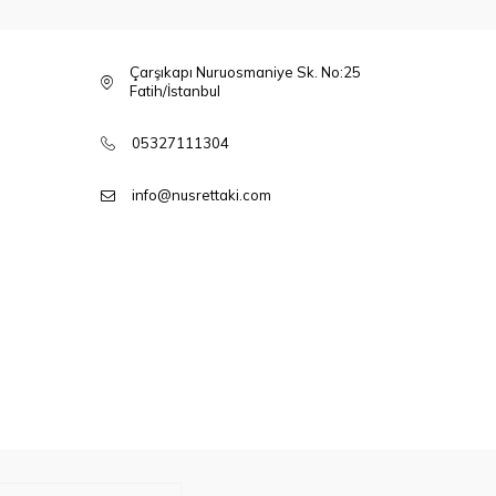
Çarşıkapı Nuruosmaniye Sk. No:25
Fatih/İstanbul
05327111304
info@nusrettaki.com