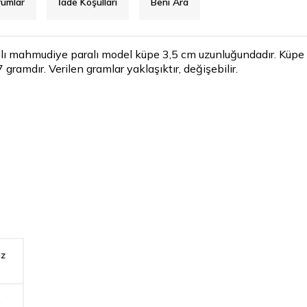
rumlar
İade Koşulları
Beni Ara
ntılı mahmudiye paralı model küpe 3,5 cm uzunluğundadır. Küpe z
gramdır. Verilen gramlar yaklaşıktır, değişebilir.
iz
,