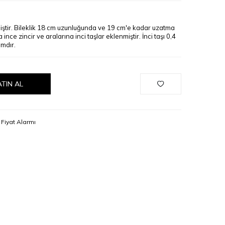
lmiştir. Bileklik 18 cm uzunluğunda ve 19 cm'e kadar uzatma
ıra ince zincir ve aralarına inci taşlar eklenmiştir. İnci taşı 0,4
amdır.
ATIN AL
Fiyat Alarmı