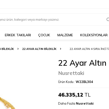
ERKEK TAKILARI
ÇOCUK
MALZEME
KOLEKSİYONLAR
 BILEKLIK
22 AYAR ALTIN BILEKLIK
22 AYAR ALTIN 4 SIRA İNCI T
22 Ayar Altın 4
Nusrettaki
Ürün Kodu :
W22BL304
46.335,12
TL
Daha Fazla
Nusrettaki