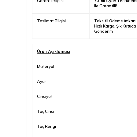
Garanti Bilgisi
70 Yılı Aşkın Tecrübem
ile Garantili!
Teslimat Bilgisi
Taksitli Ödeme İmkanı
Hızlı Kargo, Şık Kutuda
Gönderim
Ürün Açıklaması
Materyal
Ayar
Cinsiyet
Taş Cinsi
Taş Rengi