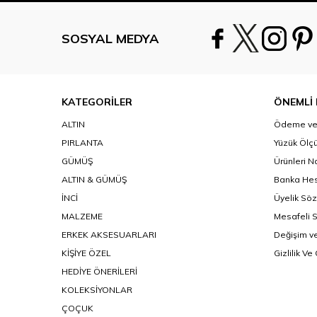
SOSYAL MEDYA
KATEGORİLER
ÖNEMLİ 
ALTIN
Ödeme ve 
PIRLANTA
Yüzük Ölçü
GÜMÜŞ
Ürünleri N
ALTIN & GÜMÜŞ
Banka Hes
İNCİ
Üyelik Sö
MALZEME
Mesafeli 
ERKEK AKSESUARLARI
Değişim ve
KİŞİYE ÖZEL
Gizlilik Ve
HEDİYE ÖNERİLERİ
KOLEKSİYONLAR
ÇOÇUK