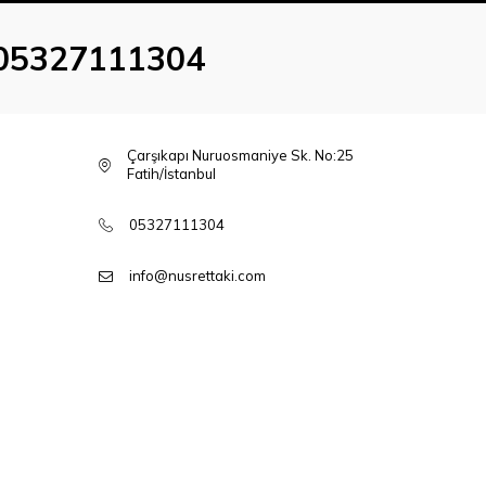
05327111304
Çarşıkapı Nuruosmaniye Sk. No:25
Fatih/İstanbul
05327111304
info@nusrettaki.com