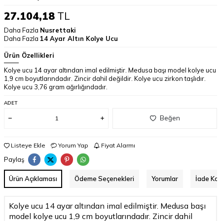
27.104,18
TL
Daha Fazla
Nusrettaki
Daha Fazla
14 Ayar Altın Kolye Ucu
Ürün Özellikleri
Kolye ucu 14 ayar altından imal edilmiştir. Medusa başı model kolye ucu
1,9 cm boyutlarındadır. Zincir dahil değildir. Kolye ucu zirkon taşlıdır.
Kolye ucu 3,76 gram ağırlığındadır.
ADET
Beğen
Listeye Ekle
Yorum Yap
Fiyat Alarmı
Paylaş
Ürün Açıklaması
Ödeme Seçenekleri
Yorumlar
İade Koş
Kolye ucu 14 ayar altından imal edilmiştir. Medusa başı
model kolye ucu 1,9 cm boyutlarındadır. Zincir dahil