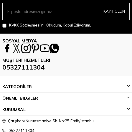
KAYIT OLUN
KVKK Sözleşmesi'ni
, Okudum, Kabul Ediyorum.
SOSYAL MEDYA
MÜŞTERI HIZMETLERI
05327111304
KATEGORİLER
ÖNEMLİ BİLGİLER
KURUMSAL
Çarşıkapı Nuruosmaniye Sk. No:25 Fatih/İstanbul
05327111304