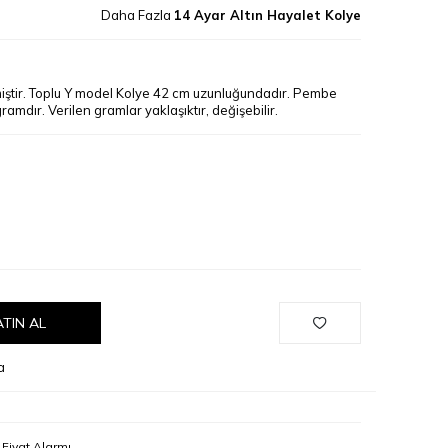
Daha Fazla
14 Ayar Altın Hayalet Kolye
lmiştir. Toplu Y model Kolye 42 cm uzunluğundadır. Pembe
2 gramdır. Verilen gramlar yaklaşıktır, değişebilir.
ATIN AL
a
Fiyat Alarmı