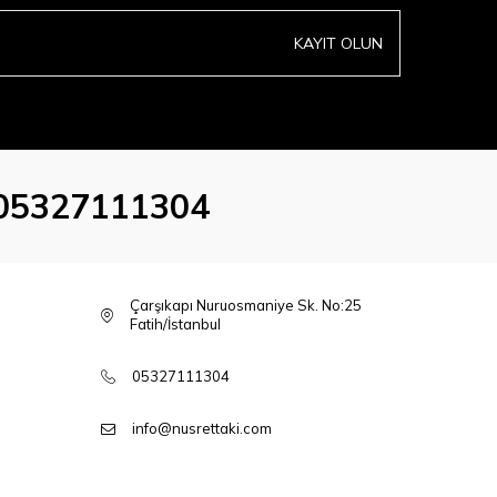
KAYIT OLUN
05327111304
Çarşıkapı Nuruosmaniye Sk. No:25
Fatih/İstanbul
05327111304
info@nusrettaki.com