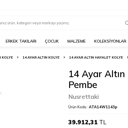
ERKEK TAKILARI
ÇOCUK
MALZEME
KOLEKSİYONLAR
N KOLYE
14 AYAR ALTIN KOLYE
14 AYAR ALTIN HAYALET KOLYE
14 Ayar Altın 
Pembe
Nusrettaki
Ürün Kodu :
ATA14W1143p
39.912,31
TL