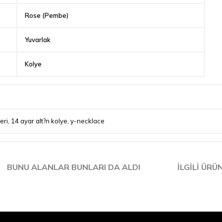
Rose (Pembe)
Yuvarlak
Kolye
eri
,
14 ayar alt?n kolye
,
y-necklace
BUNU ALANLAR BUNLARI DA ALDI
İLGILI ÜRÜ