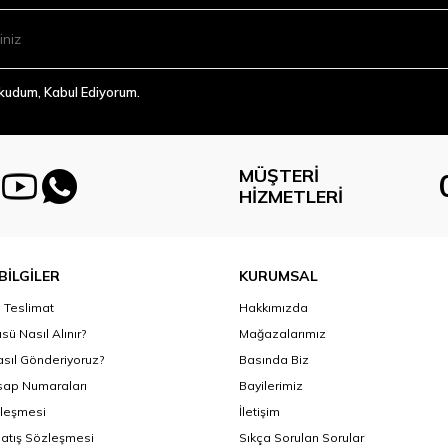
Okudum, Kabul Ediyorum.
MÜŞTERI
HIZMETLERI
BİLGİLER
KURUMSAL
Teslimat
Hakkımızda
sü Nasıl Alınır?
Mağazalarımız
asıl Gönderiyoruz?
Basında Biz
ap Numaraları
Bayilerimiz
zleşmesi
İletişim
Satış Sözleşmesi
Sıkça Sorulan Sorular