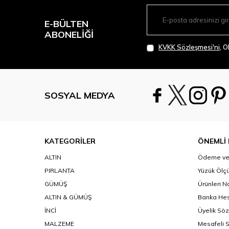
E-BÜLTEN
ABONELIĞI
KVKK Sözleşmesi'ni
, 
SOSYAL MEDYA
KATEGORİLER
ÖNEMLİ 
ALTIN
Ödeme ve 
PIRLANTA
Yüzük Ölçü
GÜMÜŞ
Ürünleri N
ALTIN & GÜMÜŞ
Banka Hes
İNCİ
Üyelik Sö
MALZEME
Mesafeli 