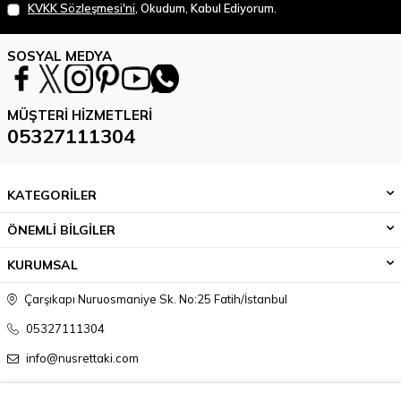
KVKK Sözleşmesi'ni
, Okudum, Kabul Ediyorum.
SOSYAL MEDYA
MÜŞTERI HIZMETLERI
05327111304
KATEGORİLER
ÖNEMLİ BİLGİLER
KURUMSAL
Çarşıkapı Nuruosmaniye Sk. No:25 Fatih/İstanbul
05327111304
info@nusrettaki.com