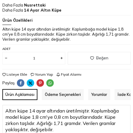
Daha Fazla
Nusrettaki
Daha Fazla
14 Ayar Altın Küpe
Ürün Özellikleri
Altın küpe 14 ayar altından üretilmiştir. Kaplumbağa model küpe 1,8
cm'ye 0,8 cm boyutlarındadır. Küpe zirkon taşlıdır. Ağırlığı 1,71 gramdır.
Verilen gramlar yaklaşıktır, değişebilir.
ADET
Beğen
Listeye Ekle
Yorum Yap
Fiyat Alarmı
Paylaş
Ürün Açıklaması
Ödeme Seçenekleri
Yorumlar
İade Koş
Altın küpe 14 ayar altından üretilmiştir. Kaplumbağa
model küpe 1,8 cm'ye 0,8 cm boyutlarındadır. Küpe
zirkon taşlıdır. Ağırlığı 1,71 gramdır. Verilen gramlar
yaklaşıktır, değişebilir.