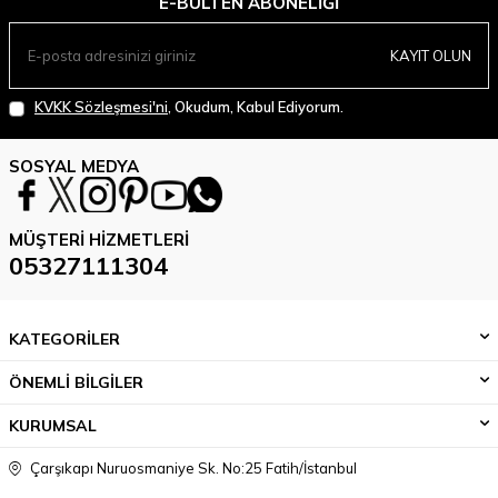
E-BÜLTEN ABONELIĞI
KAYIT OLUN
KVKK Sözleşmesi'ni
, Okudum, Kabul Ediyorum.
SOSYAL MEDYA
MÜŞTERI HIZMETLERI
05327111304
KATEGORİLER
ÖNEMLİ BİLGİLER
KURUMSAL
Çarşıkapı Nuruosmaniye Sk. No:25 Fatih/İstanbul