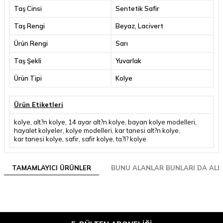
Taş Cinsi
Sentetik Safir
Taş Rengi
Beyaz, Lacivert
Ürün Rengi
Sarı
Taş Şekli
Yuvarlak
Ürün Tipi
Kolye
Ürün Etiketleri
kolye
,
alt?n kolye
,
14 ayar alt?n kolye
,
bayan kolye modelleri
,
hayalet kolyeler
,
kolye modelleri
,
kar tanesi alt?n kolye
,
kar tanesi kolye
,
safir
,
safir kolye
,
ta?l? kolye
TAMAMLAYICI ÜRÜNLER
BUNU ALANLAR BUNLARI DA ALD