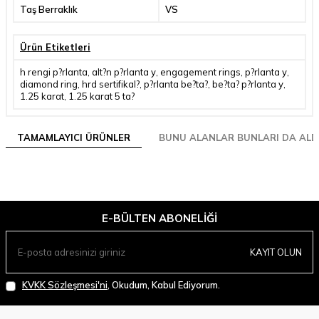
Taş Berraklık
VS
Ürün Etiketleri
h rengi p?rlanta
,
alt?n p?rlanta y
,
engagement rings
,
p?rlanta y
,
diamond ring
,
hrd sertifikal?
,
p?rlanta be?ta?
,
be?ta? p?rlanta y
,
1.25 karat
,
1.25 karat 5 ta?
TAMAMLAYICI ÜRÜNLER
BUNU ALANLAR BUNLARI DA ALD
E-BÜLTEN ABONELIĞI
KAYIT OLUN
KVKK Sözleşmesi'ni
, Okudum, Kabul Ediyorum.