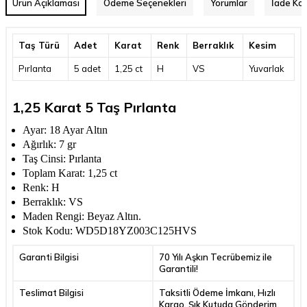
Ürün Açıklaması
Ödeme Seçenekleri
Yorumlar
İade Koş
Taş Türü
Adet
Karat
Renk
Berraklık
Kesim
Pırlanta
5 adet
1,25 ct
H
VS
Yuvarlak
1,25 Karat 5 Taş Pırlanta
Ayar: 18 Ayar Altın
Ağırlık: 7 gr
Taş Cinsi: Pırlanta
Toplam Karat: 1,25 ct
Renk: H
Berraklık: VS
Maden Rengi: Beyaz Altın.
Stok Kodu: WD5D18YZ003C125HVS
Garanti Bilgisi
70 Yılı Aşkın Tecrübemiz ile
Garantili!
Teslimat Bilgisi
Taksitli Ödeme İmkanı, Hızlı
Kargo, Şık Kutuda Gönderim