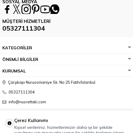
SOSYAL MEDYA
MÜŞTERI HIZMETLERI
05327111304
KATEGORİLER
ÖNEMLİ BİLGİLER
KURUMSAL
Çarşıkapı Nuruosmaniye Sk. No:25 Fatih/İstanbul
05327111304
info@nusrettaki.com
Çerez Kullanımı
Kişisel verileriniz, hizmetlerimizin daha iyi bir şekilde
sunulması için mevzuata uygun bir şekilde toplanıp işlenir.