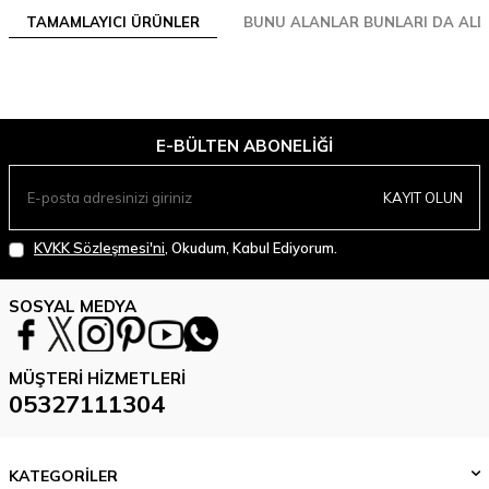
TAMAMLAYICI ÜRÜNLER
BUNU ALANLAR BUNLARI DA ALD
E-BÜLTEN ABONELIĞI
KAYIT OLUN
KVKK Sözleşmesi'ni
, Okudum, Kabul Ediyorum.
SOSYAL MEDYA
MÜŞTERI HIZMETLERI
05327111304
KATEGORİLER