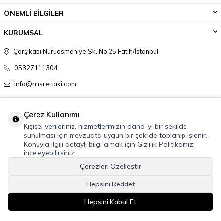
ÖNEMLİ BİLGİLER
KURUMSAL
Çarşıkapı Nuruosmaniye Sk. No:25 Fatih/İstanbul
05327111304
info@nusrettaki.com
Çerez Kullanımı
Kişisel verileriniz, hizmetlerimizin daha iyi bir şekilde
sunulması için mevzuata uygun bir şekilde toplanıp işlenir.
Konuyla ilgili detaylı bilgi almak için Gizlilik Politikamızı
inceleyebilirsiniz.
Çerezleri Özelleştir
Hepsini Reddet
Hepsini Kabul Et
ŞIMDI SATIN AL
T
-Soft
E-Ticaret
Sistemleriyle Hazırlanmıştır.