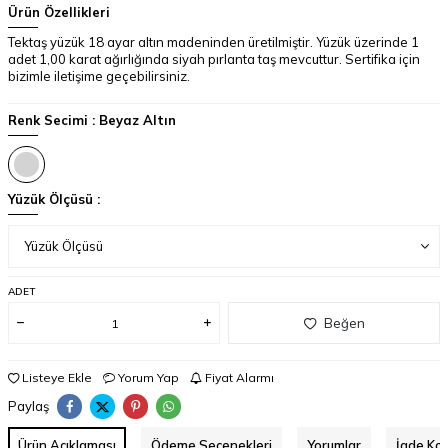
Ürün Özellikleri
Tektaş yüzük 18 ayar altın madeninden üretilmiştir. Yüzük üzerinde 1
adet 1,00 karat ağırlığında siyah pırlanta taş mevcuttur. Sertifika için
bizimle iletişime geçebilirsiniz.
Renk Secimi :
Beyaz Altın
Yüzük Ölçüsü :
ADET
Beğen
Listeye Ekle
Yorum Yap
Fiyat Alarmı
Paylaş
Ürün Açıklaması
Ödeme Seçenekleri
Yorumlar
İade Koş