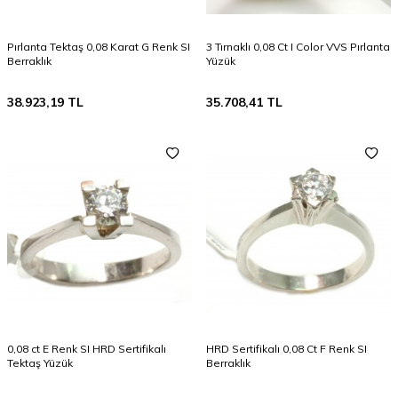
Pırlanta Tektaş 0,08 Karat G Renk SI
3 Tırnaklı 0,08 Ct I Color VVS Pırlanta
Berraklık
Yüzük
38.923,19
TL
35.708,41
TL
0,08 ct E Renk SI HRD Sertifikalı
HRD Sertifikalı 0,08 Ct F Renk SI
Tektaş Yüzük
Berraklık