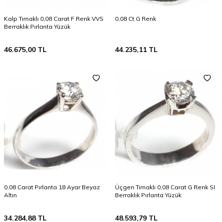
Kalp Tırnaklı 0,08 Carat F Renk VVS
0,08 Ct G Renk
Berraklık Pırlanta Yüzük
46.675,00
TL
44.235,11
TL
0,08 Carat Pırlanta 18 Ayar Beyaz
Üçgen Tırnaklı 0,08 Carat G Renk SI
Altın
Berraklık Pırlanta Yüzük
34.284,88
TL
48.593,79
TL