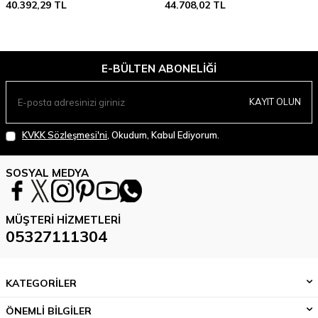
40.392,29
TL
44.708,02
TL
E-BÜLTEN ABONELIĞI
KAYIT OLUN
KVKK Sözleşmesi'ni
, Okudum, Kabul Ediyorum.
SOSYAL MEDYA
MÜŞTERI HIZMETLERI
05327111304
KATEGORİLER
ÖNEMLİ BİLGİLER